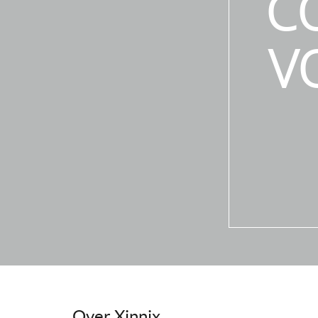
C
V
Over Xinnix