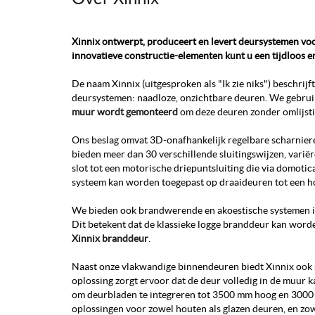
Xinnix ontwerpt, produceert en levert deursystemen vo
innovatieve constructie-elementen kunt u een tijdloos en
De naam Xinnix (uitgesproken als "Ik zie niks") beschrijf
deursystemen: naadloze, onzichtbare deuren. We gebru
muur wordt gemonteerd
om deze deuren zonder omlijstin
Ons beslag omvat 3D-onafhankelijk regelbare scharnier
bieden meer dan 30 verschillende sluitingswijzen, vari
slot tot een motorische driepuntsluiting die via domoti
systeem kan worden toegepast op draaideuren tot een 
We bieden ook brandwerende en akoestische systemen in d
Dit betekent dat de klassieke logge branddeur kan wor
Xinnix branddeur
.
Naast onze vlakwandige binnendeuren biedt Xinnix ook
oplossing zorgt ervoor dat de deur volledig in de muur 
om deurbladen te integreren tot 3500 mm hoog en 300
oplossingen voor zowel houten als glazen deuren, en zow