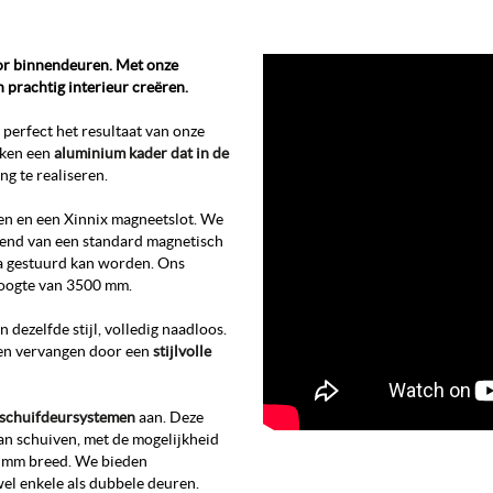
or binnendeuren. Met onze
 prachtig interieur creëren.
t perfect het resultaat van onze
iken een
aluminium kader dat in de
g te realiseren.
en en een Xinnix magneetslot. We
ërend van een standard magnetisch
ca gestuurd kan worden. Ons
hoogte van 3500 mm.
ezelfde stijl, volledig naadloos.
den vervangen door een
stijlvolle
schuifdeursystemen
aan. Deze
kan schuiven, met de mogelijkheid
0 mm breed. We bieden
el enkele als dubbele deuren.