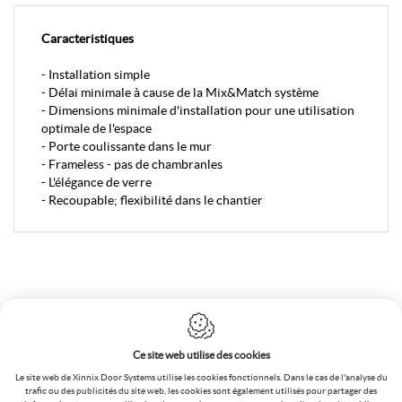
Caracteristiques
- Installation simple
- Délai minimale à cause de la Mix&Match système
- Dimensions minimale d'installation pour une utilisation
optimale de l'espace
- Porte coulissante dans le mur
- Frameless - pas de chambranles
- L'élégance de verre
- Recoupable; flexibilité dans le chantier
Xinnix Door Systems sprl
Generaal Deprezstraat 2/010
8530 Harelbeke
Ce site web utilise des cookies
Belgique
Le site web de Xinnix Door Systems utilise les cookies fonctionnels. Dans le cas de l'analyse du
T.:
+32 56 73 50 00
trafic ou des publicités du site web, les cookies sont également utilisés pour partager des
F.:
+32 56 72 02 70