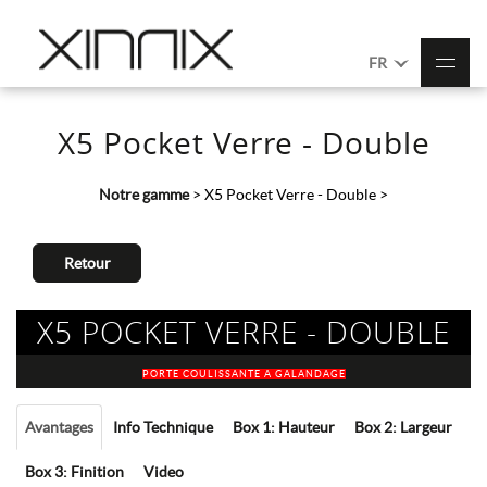
FR
X5 Pocket Verre - Double
Notre gamme
>
X5 Pocket Verre - Double
>
Retour
X5 POCKET VERRE - DOUBLE
PORTE COULISSANTE A GALANDAGE
Avantages
Info Technique
Box 1: Hauteur
Box 2: Largeur
Box 3: Finition
Video