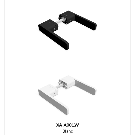
XA-A001.W
Blanc