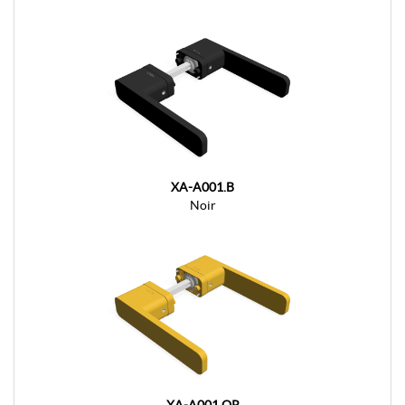
XA-A001.B
Noir
XA-A001.OR