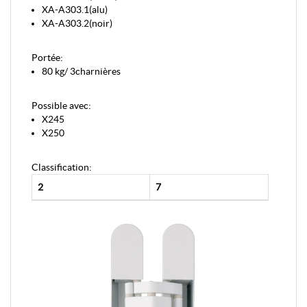
XA-A303.1(alu)
XA-A303.2(noir)
Portée:
80 kg/ 3charnières
Possible avec:
X245
X250
Classification:
2
7