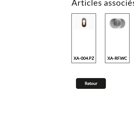
Articles associé
XA-004.PZ
XA-RF.WC
Retour