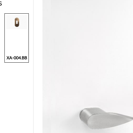
s
XA-004.BB