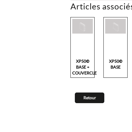
Articles associé
XP50©
XP50©
BASE +
BASE
COUVERCLE
Retour