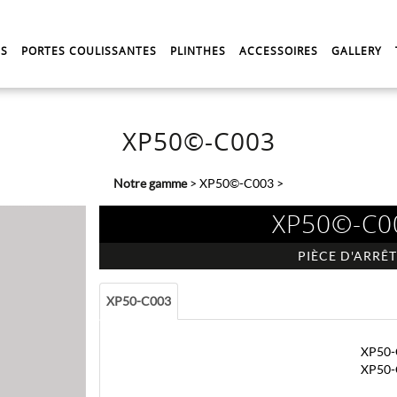
ES
PORTES COULISSANTES
PLINTHES
ACCESSOIRES
GALLERY
XP50©-C003
Notre gamme
>
XP50©-C003
>
XP50©-C0
PIÈCE D'ARRÊT
XP50-C003
XP50-
XP50-