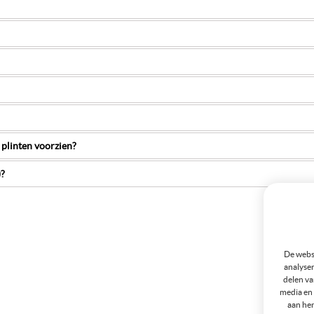
 plinten voorzien?
)?
De websi
analyser
delen va
media en 
aan hen