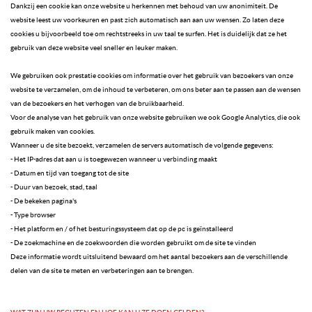
Dankzij een cookie kan onze website u herkennen met behoud van uw anonimiteit. De
website leest uw voorkeuren en past zich automatisch aan aan uw wensen. Zo laten deze
cookies u bijvoorbeeld toe om rechtstreeks in uw taal te surfen. Het is duidelijk dat ze het
gebruik van deze website veel sneller en leuker maken.
We gebruiken ook prestatie cookies om informatie over het gebruik van bezoekers van onze
website te verzamelen, om de inhoud te verbeteren, om ons beter aan te passen aan de wensen
van de bezoekers en het verhogen van de bruikbaarheid.
Voor de analyse van het gebruik van onze website gebruiken we ook Google Analytics, die ook
gebruik maken van cookies.
Wanneer u de site bezoekt, verzamelen de servers automatisch de volgende gegevens:
- Het IP-adres dat aan u is toegewezen wanneer u verbinding maakt
- Datum en tijd van toegang tot de site
- Duur van bezoek, stad, taal
- De bekeken pagina's
- Type browser
- Het platform en / of het besturingssysteem dat op de pc is geïnstalleerd
- De zoekmachine en de zoekwoorden die worden gebruikt om de site te vinden
Deze informatie wordt uitsluitend bewaard om het aantal bezoekers aan de verschillende
delen van de site te meten en verbeteringen aan te brengen.