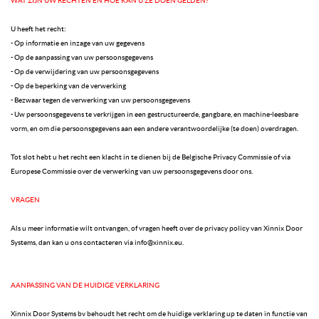
WAT ZIJN UW RECHTEN EN HOE KAN U ZE DOEN GELDEN?
U heeft het recht:
- Op informatie en inzage van uw gegevens
- Op de aanpassing van uw persoonsgegevens
- Op de verwijdering van uw persoonsgegevens
- Op de beperking van de verwerking
- Bezwaar tegen de verwerking van uw persoonsgegevens
- Uw persoonsgegevens te verkrijgen in een gestructureerde, gangbare, en machine-leesbare
vorm, en om die persoonsgegevens aan een andere verantwoordelijke (te doen) overdragen.
Tot slot hebt u het recht een klacht in te dienen bij de Belgische Privacy Commissie of via
Europese Commissie over de verwerking van uw persoonsgegevens door ons.
VRAGEN
Als u meer informatie wilt ontvangen, of vragen heeft over de privacy policy van Xinnix Door
Systems, dan kan u ons contacteren via info@xinnix.eu.
AANPASSING VAN DE HUIDIGE VERKLARING
Xinnix Door Systems bv behoudt het recht om de huidige verklaring up te daten in functie van