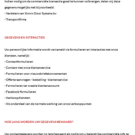
Indien nodig om de commerciële transactie goed te kunnen volbrengen, delen wij deze
gegevens mogelijks met bijvoorbeeld:
- Verdelers van Xinnix Door Systems bv
- Transportfirma
GEGEVENS EN INTERACTIES
Uw persoonlijke informatie wordt verzameld via formulieren en interacties met onze
diensten, namelijk:
- Contactformulieren
- Contact met onze klantenservice
- Formulieren voor nieuwsbriefabonnementen
- Offerte-aanvragen - bestelling - klantenservice
- Formulieren ter creatie klantenaccount
- Facebook-formulieren
- Aankoopdiensten
- Als onderdeel van de normale werking van onze verkooppunten
HOE LANG WORDEN UW GEGEVENS BEWAARD?
Uw contactgegevens worden zo lang bewaard als nodig om u belangrijke commerciële info te