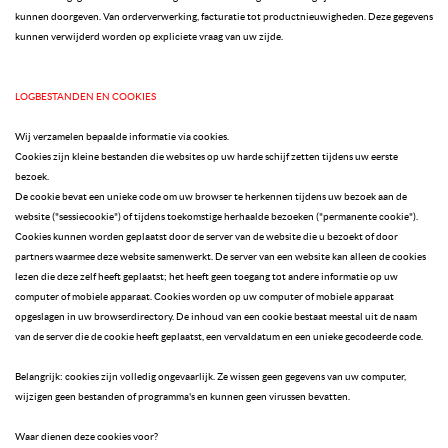
kunnen doorgeven. Van orderverwerking, facturatie tot productnieuwigheden. Deze gegevens
kunnen verwijderd worden op expliciete vraag van uw zijde.
LOGBESTANDEN EN COOKIES
Wij verzamelen bepaalde informatie via cookies.
Cookies zijn kleine bestanden die websites op uw harde schijf zetten tijdens uw eerste
bezoek.
De cookie bevat een unieke code om uw browser te herkennen tijdens uw bezoek aan de
website ("sessiecookie") of tijdens toekomstige herhaalde bezoeken ("permanente cookie").
Cookies kunnen worden geplaatst door de server van de website die u bezoekt of door
partners waarmee deze website samenwerkt. De server van een website kan alleen de cookies
lezen die deze zelf heeft geplaatst; het heeft geen toegang tot andere informatie op uw
computer of mobiele apparaat. Cookies worden op uw computer of mobiele apparaat
opgeslagen in uw browserdirectory. De inhoud van een cookie bestaat meestal uit de naam
van de server die de cookie heeft geplaatst, een vervaldatum en een unieke gecodeerde code.
Belangrijk: cookies zijn volledig ongevaarlijk. Ze wissen geen gegevens van uw computer,
wijzigen geen bestanden of programma's en kunnen geen virussen bevatten.
Waar dienen deze cookies voor?