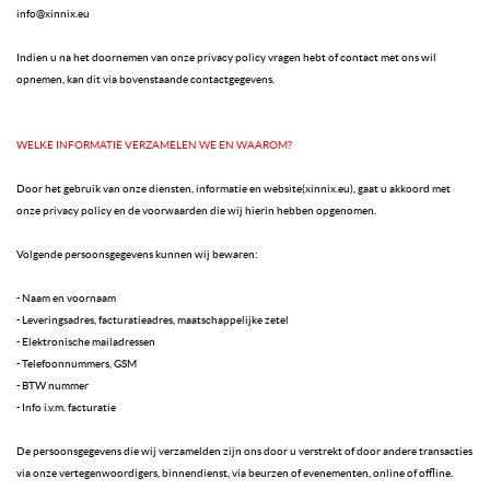
info@xinnix.eu
Indien u na het doornemen van onze privacy policy vragen hebt of contact met ons wil
opnemen, kan dit via bovenstaande contactgegevens.
WELKE INFORMATIE VERZAMELEN WE EN WAAROM?
Door het gebruik van onze diensten, informatie en website(xinnix.eu), gaat u akkoord met
onze privacy policy en de voorwaarden die wij hierin hebben opgenomen.
Volgende persoonsgegevens kunnen wij bewaren:
- Naam en voornaam
- Leveringsadres, facturatieadres, maatschappelijke zetel
- Elektronische mailadressen
- Telefoonnummers, GSM
- BTW nummer
- Info i.v.m. facturatie
De persoonsgegevens die wij verzamelden zijn ons door u verstrekt of door andere transacties
via onze vertegenwoordigers, binnendienst, via beurzen of evenementen, online of offline.