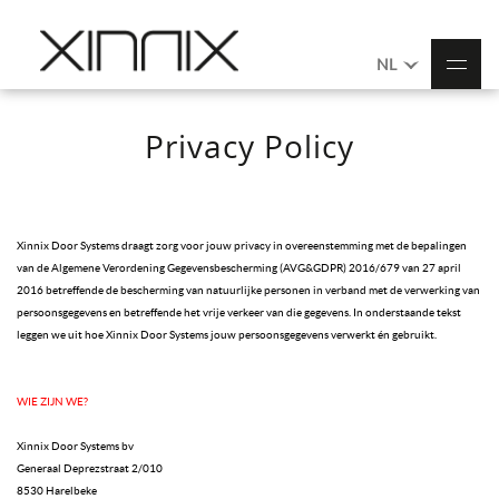
NL
Privacy Policy
Xinnix Door Systems draagt zorg voor jouw privacy in overeenstemming met de bepalingen
van de Algemene Verordening Gegevensbescherming (AVG&GDPR) 2016/679 van 27 april
2016 betreffende de bescherming van natuurlijke personen in verband met de verwerking van
persoonsgegevens en betreffende het vrije verkeer van die gegevens. In onderstaande tekst
leggen we uit hoe Xinnix Door Systems jouw persoonsgegevens verwerkt én gebruikt.
WIE ZIJN WE?
Xinnix Door Systems bv
Generaal Deprezstraat 2/010
8530 Harelbeke