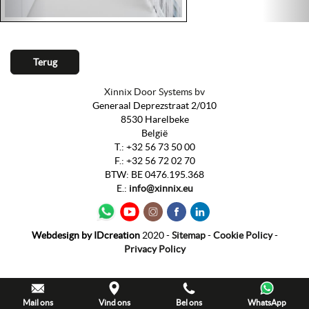
Terug
Xinnix Door Systems bv
Generaal Deprezstraat 2/010
8530 Harelbeke
België
T.:
+32 56 73 50 00
F.:
+32 56 72 02 70
BTW
:
BE 0476.195.368
E.:
info@xinnix.eu
Webdesign by
IDcreation
2020
-
Sitemap
-
Cookie Policy
-
Privacy Policy
Mail ons
Vind ons
Bel ons
WhatsApp