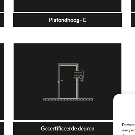
Plafondhoog - C
De websi
Gecertificeerde deuren
analyser