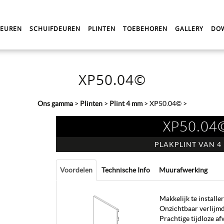
DEUREN
SCHUIFDEUREN
PLINTEN
TOEBEHOREN
GALLERY
DO
XP50.04©
Ons gamma
>
Plinten
>
Plint 4 mm
>
XP50.04©
>
XP50.04
PLAKPLINT VAN 4
Voordelen
Technische Info
Muurafwerking
Makkelijk te installe
Onzichtbaar verlijm
Prachtige tijdloze a