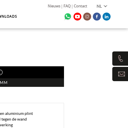
Nieuws
FAQ
Contact
NL
WNLOADS
©
 MM
ren aluminium plint
d tegen de wand
fwerking