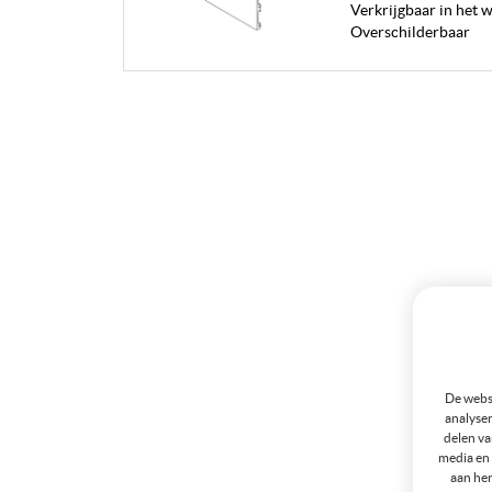
Verkrijgbaar in het w
Overschilderbaar
De websi
analyser
delen va
media en 
aan hen