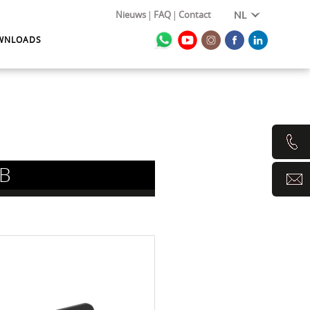
Nieuws
FAQ
Contact
NL
WNLOADS
BB