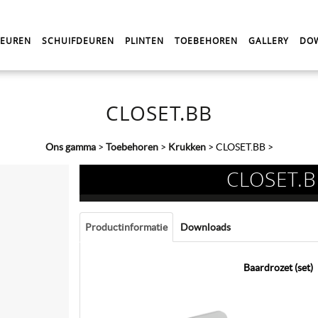
DEUREN
SCHUIFDEUREN
PLINTEN
TOEBEHOREN
GALLERY
DO
CLOSET.BB
Ons gamma
>
Toebehoren
>
Krukken
>
CLOSET.BB
>
CLOSET.
Productinformatie
Downloads
Baardrozet (set)