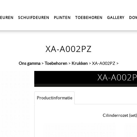
DEUREN
SCHUIFDEUREN
PLINTEN
TOEBEHOREN
GALLERY
DO
XA-A002PZ
Ons gamma
>
Toebehoren
>
Krukken
>
XA-A002PZ
>
XA-A002
Productinformatie
Cilinderrozet (set)