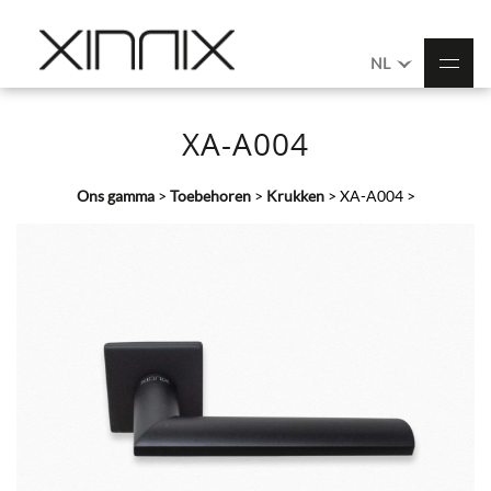
NL
XA-A004
Ons gamma
>
Toebehoren
>
Krukken
>
XA-A004
>