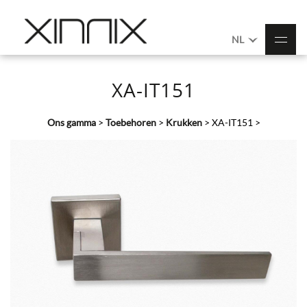
NL
XA-IT151
Ons gamma
>
Toebehoren
>
Krukken
>
XA-IT151
>