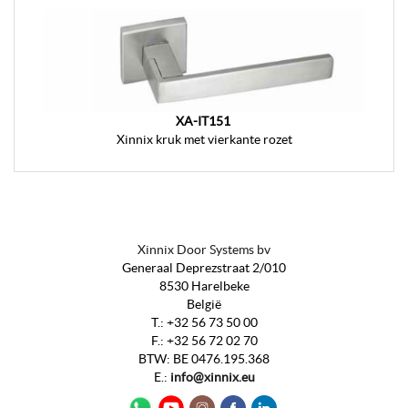
XA-IT151
Xinnix kruk met vierkante rozet
Xinnix Door Systems bv
Generaal Deprezstraat 2/010
8530 Harelbeke
België
T.:
+32 56 73 50 00
F.:
+32 56 72 02 70
BTW
:
BE 0476.195.368
E.:
info@xinnix.eu