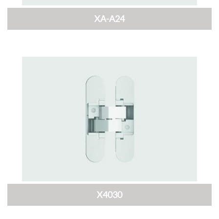
XA-A24
X4030