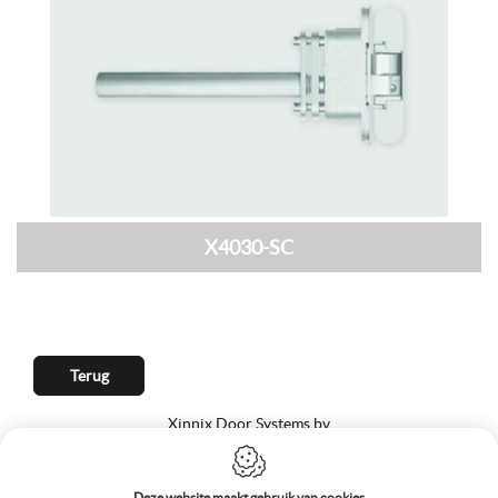
X4030-SC
Terug
Xinnix Door Systems bv
Generaal Deprezstraat 2/010
8530 Harelbeke
België
Deze website maakt gebruik van cookies