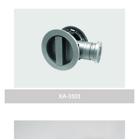
XA-3101