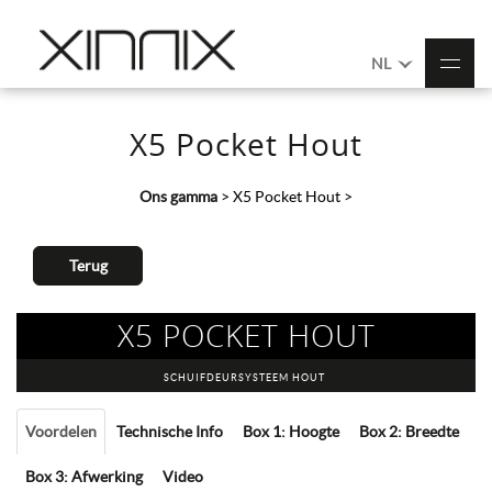
NL
X5 Pocket Hout
Ons gamma
>
X5 Pocket Hout
>
Terug
X5 POCKET HOUT
SCHUIFDEURSYSTEEM HOUT
Voordelen
Technische Info
Box 1: Hoogte
Box 2: Breedte
Box 3: Afwerking
Video