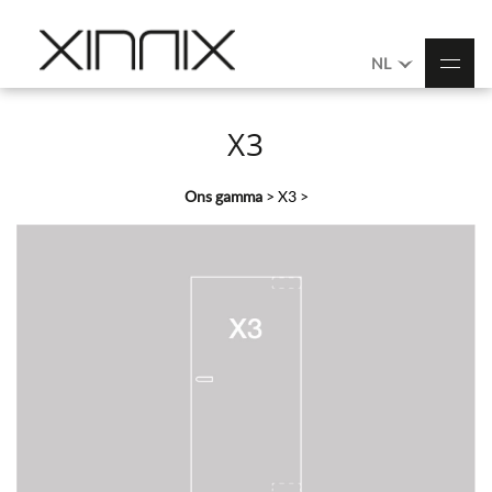
NL
X3
Ons gamma
>
X3
>