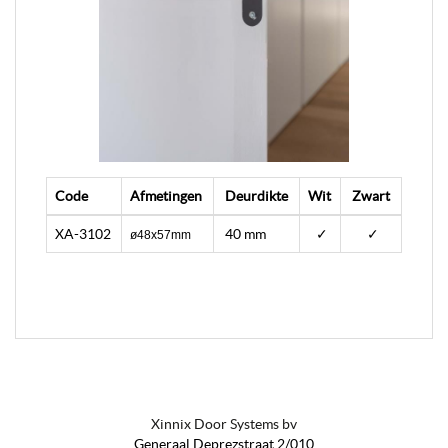
Code
Afmetingen
Deurdikte
Wit
Zwart
XA-3102
40 mm
✓
✓
ø48x57mm
Xinnix Door Systems bv
Generaal Deprezstraat 2/010