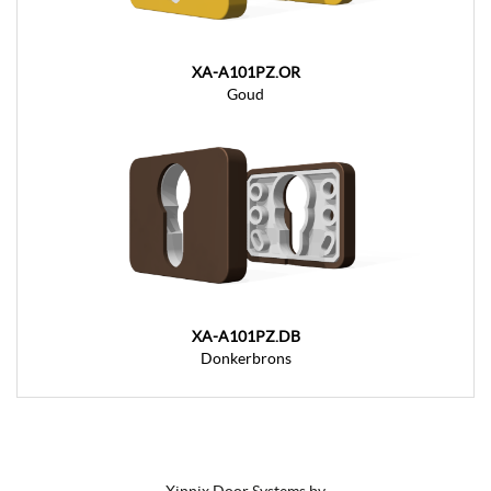
XA-A101PZ.OR
Goud
XA-A101PZ.DB
Donkerbrons
Xinnix Door Systems bv