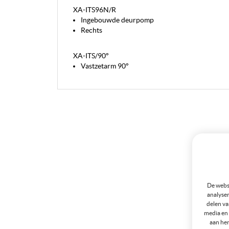
XA-ITS96N/R
Ingebouwde deurpomp
Rechts
XA-ITS/90°
Vastzetarm 90°
De websi
analyser
delen va
media en 
aan hen