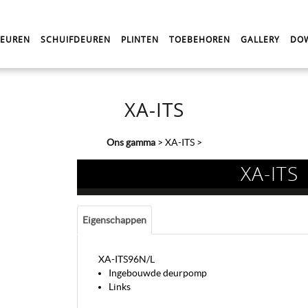
DEUREN
SCHUIFDEUREN
PLINTEN
TOEBEHOREN
GALLERY
DO
XA-ITS
Ons gamma
>
XA-ITS
>
XA-ITS
Eigenschappen
XA-ITS96N/L
Ingebouwde deurpomp
Links