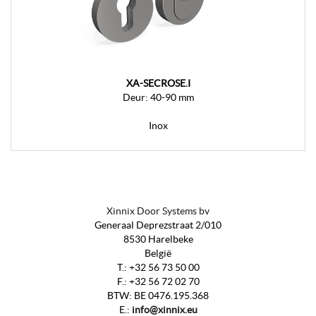
XA-SECROSE.I
Deur: 40-90 mm
Inox
Xinnix Door Systems bv
Generaal Deprezstraat 2/010
8530 Harelbeke
België
T.:
+32 56 73 50 00
F.:
+32 56 72 02 70
BTW
:
BE 0476.195.368
E.:
info@xinnix.eu