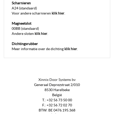
Scharnieren
A24 (standaard)
Voor andere scharnieren
klik hier
.
Magneetslot
00BB (standaard)
Andere sloten
klik hier
.
Dichtingsrubber
Meer informatie over de dichting
klik hier
.
Xinnix Door Systems bv
Generaal Deprezstraat 2/010
8530 Harelbeke
België
T.:
+32 56 73 50 00
F.:
+32 56 72 02 70
BTW
:
BE 0476.195.368