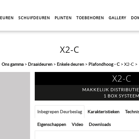
DEUREN
SCHUIFDEUREN
PLINTEN
TOEBEHOREN
GALLERY
DO
X2-C
Ons gamma
>
Draaideuren
>
Enkele deuren
>
Plafondhoog - C
>
X2-C
>
X2-C
MAKKELIJK DISTRIBUTI
1 BOX SYSTEE
Inbegrepen Deurbeslag
Karakteristieken
Techni
Eigenschappen
Video
Downloads