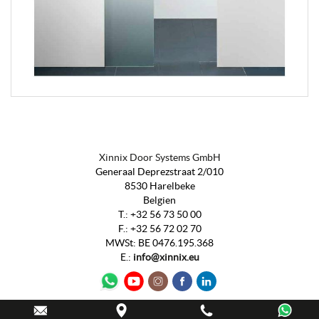
Xinnix Door Systems GmbH
Generaal Deprezstraat 2/010
8530 Harelbeke
Belgien
T.:
+32 56 73 50 00
F.:
+32 56 72 02 70
MWSt
:
BE 0476.195.368
E.:
info@xinnix.eu
Webdesign by
IDcreation
2020
-
Sitemap
-
Cookie Policy
-