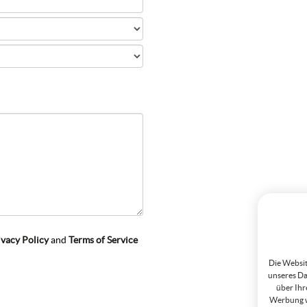
ivacy Policy
and
Terms of Service
Die Websit
unseres Da
über Ihr
Werbung w