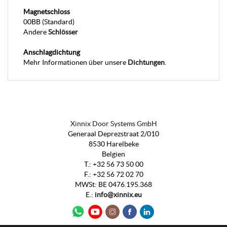
Magnetschloss
00BB (Standard)
Andere
Schlösser
Anschlagdichtung
Mehr Informationen über unsere
Dichtungen
.
Xinnix Door Systems GmbH
Generaal Deprezstraat 2/010
8530 Harelbeke
Belgien
T.:
+32 56 73 50 00
F.:
+32 56 72 02 70
MWSt
:
BE 0476.195.368
E.:
info@xinnix.eu