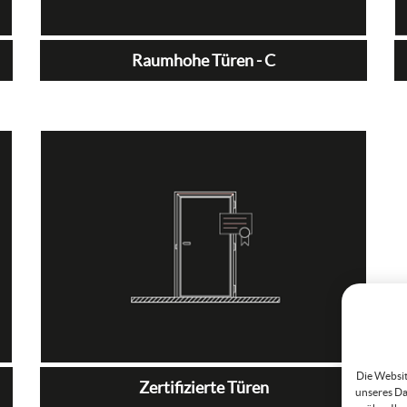
Raumhohe Türen - C
Die Websit
Zertifizierte Türen
unseres Da