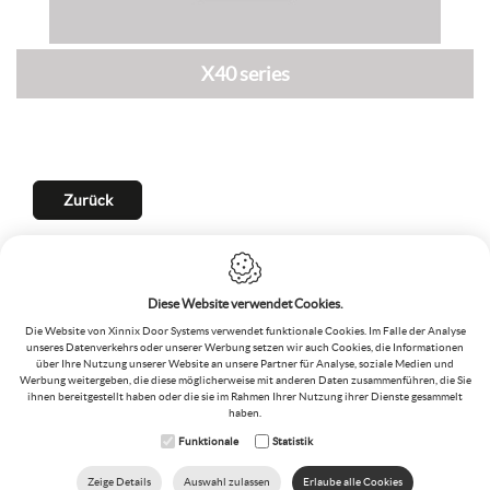
X40 series
Zurück
Xinnix Door Systems GmbH
Generaal Deprezstraat 2/010
8530 Harelbeke
Diese Website verwendet Cookies.
Belgien
Die Website von Xinnix Door Systems verwendet funktionale Cookies. Im Falle der Analyse
T.:
+32 56 73 50 00
unseres Datenverkehrs oder unserer Werbung setzen wir auch Cookies, die Informationen
F.:
+32 56 72 02 70
über Ihre Nutzung unserer Website an unsere Partner für Analyse, soziale Medien und
MWSt
:
BE 0476.195.368
Werbung weitergeben, die diese möglicherweise mit anderen Daten zusammenführen, die Sie
ihnen bereitgestellt haben oder die sie im Rahmen Ihrer Nutzung ihrer Dienste gesammelt
E.:
info@xinnix.eu
haben.
Funktionale
Statistik
Webdesign by
IDcreation
2020
-
Sitemap
-
Cookie Policy
-
Zeige Details
Auswahl zulassen
Erlaube alle Cookies