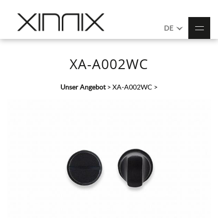
DE
XA-A002WC
Unser Angebot
>
XA-A002WC
>