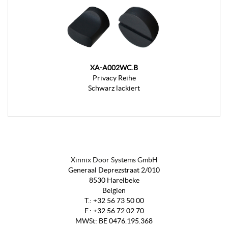
XA-A002WC.B
Privacy Reihe
Schwarz lackiert
Xinnix Door Systems GmbH
Generaal Deprezstraat 2/010
8530 Harelbeke
Belgien
T.:
+32 56 73 50 00
F.:
+32 56 72 02 70
MWSt
:
BE 0476.195.368