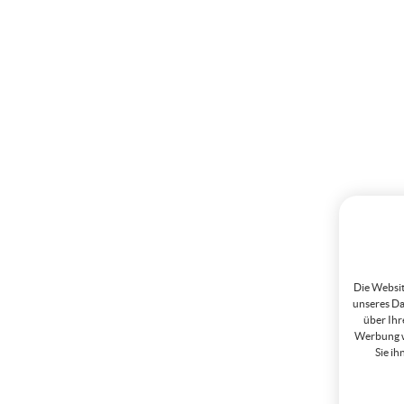
Die Websit
unseres Da
über Ihr
Werbung w
Sie ih